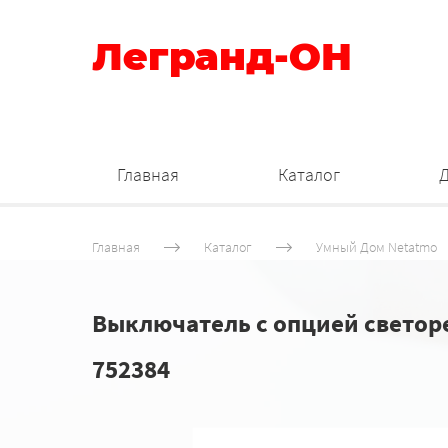
Легранд-ОН
Главная
Каталог
Главная
Каталог
Умный Дом Netatmo
Выключатель с опцией светоре
752384