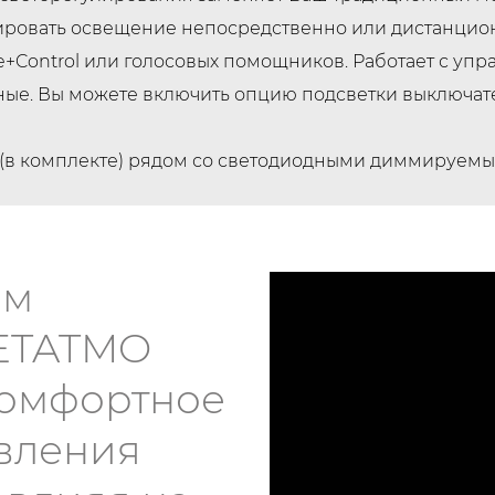
улировать освещение непосредственно или дистанци
+Control или голосовых помощников. Работает с уп
ые. Вы можете включить опцию подсветки выключате
(в комплекте) рядом со светодиодными диммируемы
ом
NETATMO
 комфортное
вления