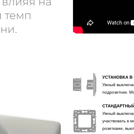
 влияя на
 темп
ни.
УСТАНОВКА В
Умный выключат
подрозетник. М
СТАНДАРТНЫЙ
Умный выключат
участвовать в 
розетками, вык