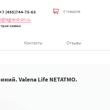
0 товаров
 +7 (495)744-75-63
fo@legrand-on.ru
трая заявка
Контакты
Отзывы
иний. Valena Life NETATMO.