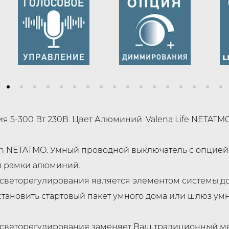
 5-300 Вт 230В. Цвет Алюминий. Valena Life NETATMO
ith NETATMO. Умный проводной выключатель с опцией 
й рамки алюминий.
светорегулирования является элементом системы до
тановить стартовый пакет умного дома или шлюз умн
светорегулирования заменяет Ваш традиционный ме