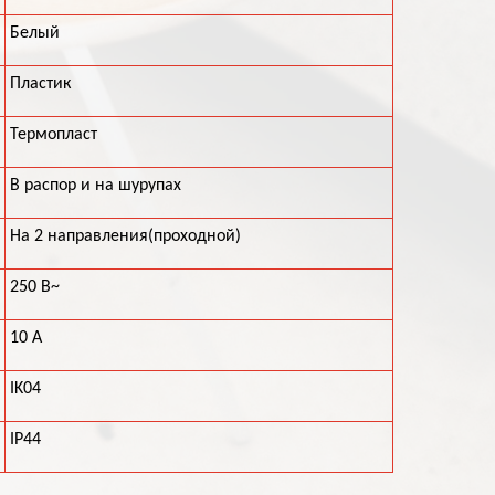
Белый
Пластик
Термопласт
В распор и на шурупах
На 2 направления(проходной)
250 В~
10 А
IK04
IP44