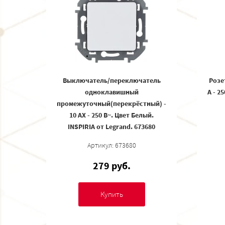
Выключатель/переключатель
Розе
одноклавишный
А - 2
промежуточный(перекрёстный) -
10 AX - 250 В~. Цвет Белый.
INSPIRIA от Legrand. 673680
Артикул: 673680
279 руб.
Купить