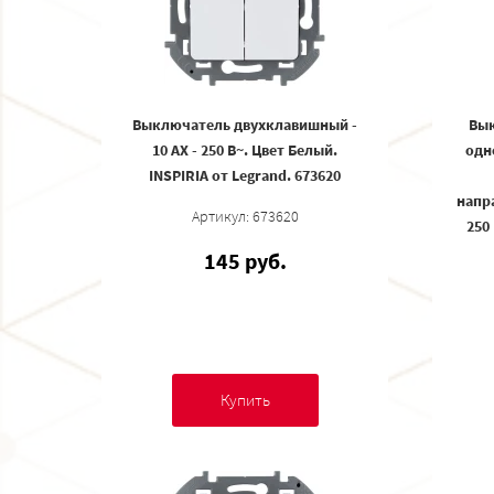
Выключатель двухклавишный -
Вык
10 AX - 250 В~. Цвет Белый.
одн
INSPIRIA от Legrand. 673620
напра
Артикул: 673620
250
145 руб.
Купить