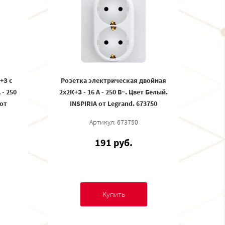
+З с
Розетка электрическая двойная
- 250
2x2К+З - 16 А - 250 В~. Цвет Белый.
 от
INSPIRIA от Legrand. 673750
Артикул: 673750
191 руб.
Купить