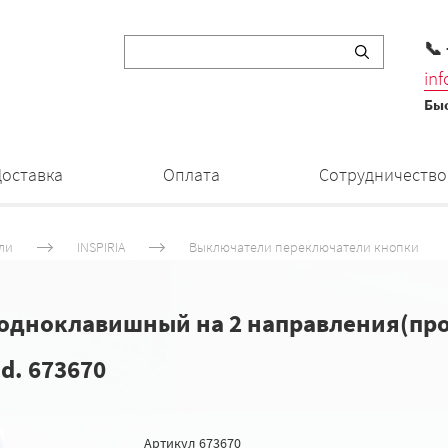
📞
in
Быс
Доставка
Оплата
Сотрудничество
ли
INSPIRIA
Выключатели переключатели кнопки
ноклавишный на 2 направления(проходн
d. 673670
Артикул
673670